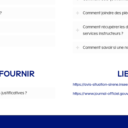
?
Comment joindre des pièce
Comment récupérer les d
services instructeurs ?
Comment savoir si une no
 FOURNIR
LI
https://avis-situation-sirene.insee
ustificatives ?
https://www.journal-officiel.gou