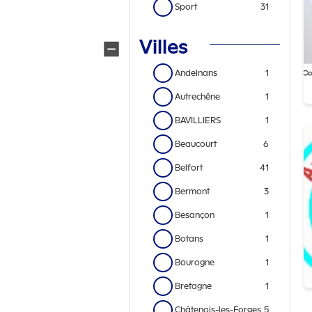
Sport
31
Villes
Andelnans
1
Autrechêne
1
BAVILLIERS
1
Beaucourt
6
Belfort
41
Bermont
3
Besançon
1
Botans
1
Bourogne
1
Bretagne
1
Châtenois-les-Forges
5