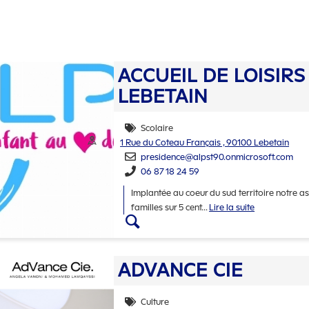
ACCUEIL DE LOISIR
LEBETAIN
Scolaire
Thématiques
Adresse :
1 Rue du Coteau Français , 90100 Lebetain
presidence@alpst90.onmicrosoft.com
06 87 18 24 59
Implantée au coeur du sud territoire notre a
familles sur 5 cent
...
Lire la suite
Accéder aux détails d
ADVANCE CIE
Culture
Thématiques