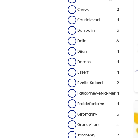
Chaux
2
Courtelevant
1
Danjoutin
5
Delle
6
Dijon
1
Dorans
1
Essert
1
Évette-Salbert
2
Faucogney-et-la-Mer
1
Froidefontaine
1
Giromagny
5
Grandvillars
4
Joncherey
2