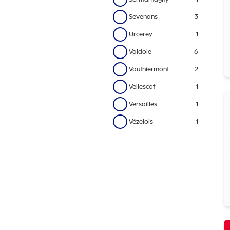
Sevenans
3
Urcerey
1
Valdoie
6
Vauthiermont
2
Vellescot
1
Versailles
1
Vézelois
1