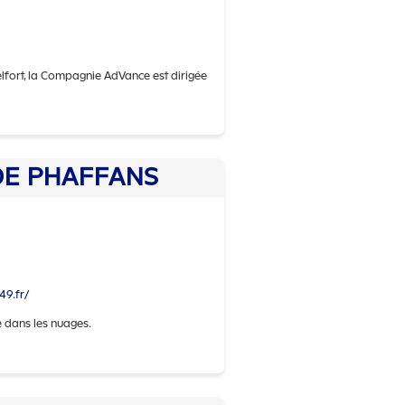
ort, la Compagnie AdVance est dirigée
e ADVANCE CIE
DE PHAFFANS
49.fr/
te dans les nuages.
de AERO MICRO CLUB DE PHAFFANS