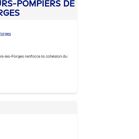
URS-POMPIERS DE
RGES
Forges
s-les-Forges renforce la cohésion du
 de AMICALE DES SAPEURS-POMPIERS D