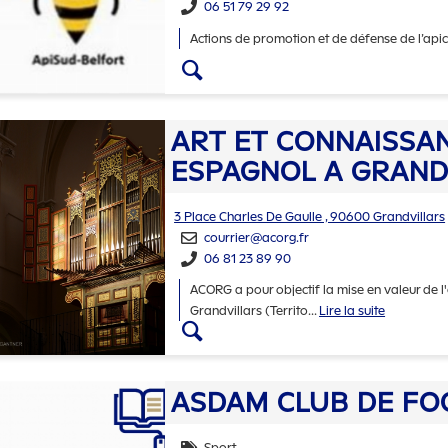
06 51 79 29 92
Actions de promotion et de défense de l’apic
Accéder aux détails d
ART ET CONNAISSA
ESPAGNOL A GRAND
Adresse :
3 Place Charles De Gaulle , 90600 Grandvillars
courrier@acorg.fr
06 81 23 89 90
ACORG a pour objectif la mise en valeur de l'
Grandvillars (Territo
...
Lire la suite
Accéder aux détails 
ASDAM CLUB DE FO
Sport