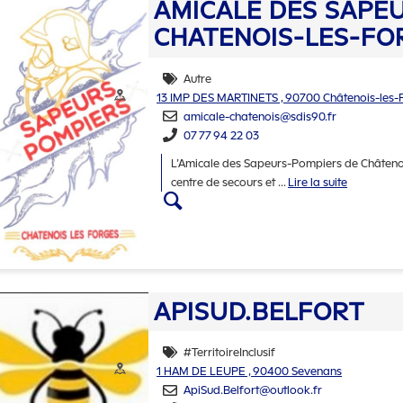
AMICALE DES SAPE
CHATENOIS-LES-FO
Autre
Thématiques
Adresse :
13 IMP DES MARTINETS , 90700 Châtenois-les-
amicale-chatenois@sdis90.fr
07 77 94 22 03
L’Amicale des Sapeurs-Pompiers de Châtenoi
centre de secours et
...
Lire la suite
Accéder aux détails
APISUD.BELFORT
#TerritoireInclusif
Thématiques
Adresse :
1 HAM DE LEUPE , 90400 Sevenans
ApiSud.Belfort@outlook.fr