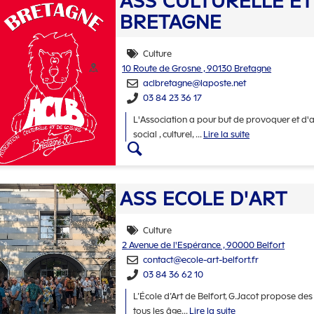
ASS CULTURELLE ET
BRETAGNE
Culture
Thématiques
Adresse :
10 Route de Grosne , 90130 Bretagne
aclbretagne@laposte.net
03 84 23 36 17
L'Association a pour but de provoquer et d'
social , culturel,
...
Lire la suite
Accéder aux détails d
ASS ECOLE D'ART
Culture
Thématiques
Adresse :
2 Avenue de l'Espérance , 90000 Belfort
contact@ecole-art-belfort.fr
03 84 36 62 10
L’École d’Art de Belfort, G.Jacot propose des 
tous les âge
...
Lire la suite