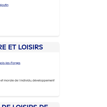
joutin
de ASDAM CLUB DE FOOTBALL
E ET LOISIRS
ois-les-Forges
et morale de l individu, développement
e ASS CENTRE CULTURE ET LOISIRS