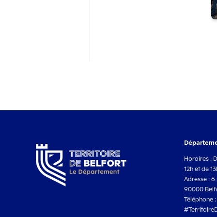
Départemen
Horaires : 
12h et de 1
Adresse : 6 
90000 Belf
Téléphone 
#Territoire