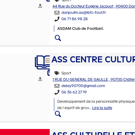
Thématiques
Adresse :
44 Rue du Docteur Eugène Jacquot , 90400 Dan
danjoutin.as@lbfc-foot.fr
06 71 86 98 28
ASDAM Club de Football.
Accéder aux détails 
ASS CENTRE CULTUR
Sport
Thématiques
Adresse :
1 RUE DU GENERAL DE GAULLE , 90700 Châten
delay90700@gmail.com
06 36 62 27 19
Développement de la personnalité physique 
de l esprit de grou
...
Lire la suite
Accéder aux détails d