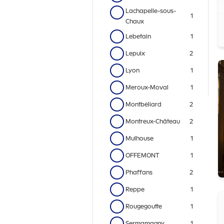
Lachapelle-sous-
1
Chaux
Lebetain
1
Lepuix
2
Lyon
1
Meroux-Moval
1
Montbéliard
2
Montreux-Château
2
Mulhouse
1
OFFEMONT
1
Phaffans
2
Reppe
1
Rougegoutte
1
Sermamagny
1