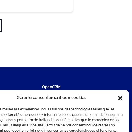
e ASS ECOLE D'ART
ge 3
er à la page 13
OpenCRM
CRM de dématérialisation de la gestion des
Gérer le consentement aux cookies
n
subventions édité par la
Société Lanteas
les meilleures expériences, nous utilisons des technologies telles que les
 stocker et/ou accéder aux informations des appareils. Le fait de consentir à
ogies nous permettra de traiter des données telles que le comportement de
u les ID uniques sur ce site. Le fait de ne pas consentir ou de retirer son
 peut avoir un effet négatif sur certaines caractéristiques et fonctions.