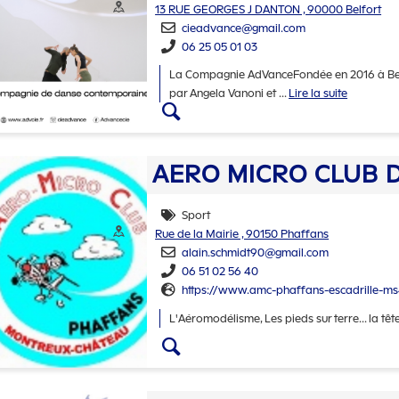
Adresse :
13 RUE GEORGES J DANTON , 90000 Belfort
cieadvance@gmail.com
06 25 05 01 03
La Compagnie AdVanceFondée en 2016 à Belf
par Angela Vanoni et
...
Lire la suite
Accéder aux détails d
AERO MICRO CLUB 
Sport
Thématiques
Adresse :
Rue de la Mairie , 90150 Phaffans
alain.schmidt90@gmail.com
06 51 02 56 40
https://www.amc-phaffans-escadrille-ms
L'Aéromodélisme, Les pieds sur terre... la tê
Accéder aux détails 