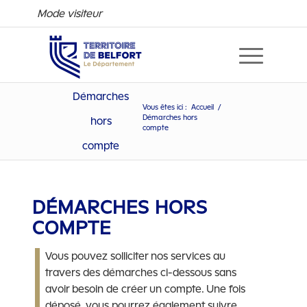
Mode visiteur
Démarches
Vous êtes ici :
Accueil
/
Démarches hors
hors
compte
compte
Démarches hors compte
DÉMARCHES HORS
COMPTE
Vous pouvez solliciter nos services au
travers des démarches ci-dessous sans
avoir besoin de créer un compte. Une fois
déposé, vous pourrez également suivre