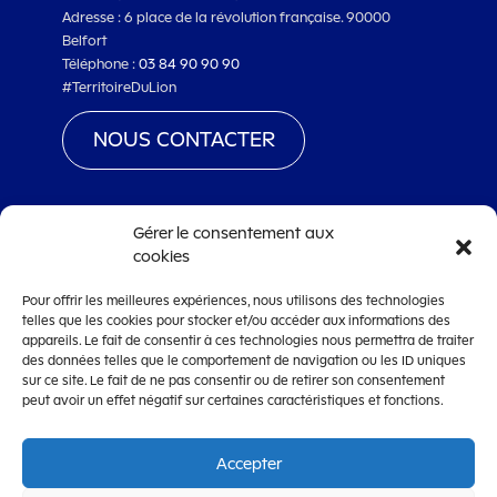
Adresse : 6 place de la révolution française. 90000
Belfort
Téléphone :
03 84 90 90 90
#TerritoireDuLion
NOUS CONTACTER
Gérer le consentement aux
cookies
www.territoiredebelfort.fr
Pour offrir les meilleures expériences, nous utilisons des technologies
Mentions légales
telles que les cookies pour stocker et/ou accéder aux informations des
Conditions générales d’utilisation
appareils. Le fait de consentir à ces technologies nous permettra de traiter
des données telles que le comportement de navigation ou les ID uniques
Accessibilité
sur ce site. Le fait de ne pas consentir ou de retirer son consentement
peut avoir un effet négatif sur certaines caractéristiques et fonctions.
Accepter