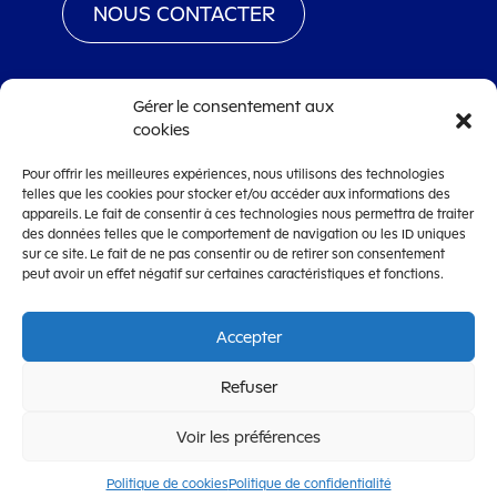
NOUS CONTACTER
Gérer le consentement aux
cookies
www.territoiredebelfort.fr
Pour offrir les meilleures expériences, nous utilisons des technologies
Mentions légales
telles que les cookies pour stocker et/ou accéder aux informations des
appareils. Le fait de consentir à ces technologies nous permettra de traiter
Conditions générales d’utilisation
des données telles que le comportement de navigation ou les ID uniques
Accessibilité
sur ce site. Le fait de ne pas consentir ou de retirer son consentement
peut avoir un effet négatif sur certaines caractéristiques et fonctions.
Accepter
OpenCRM
Refuser
CRM de dématérialisation de la gestion des subventions
édité par la
Société Lanteas
Voir les préférences
Politique de cookies
Politique de confidentialité