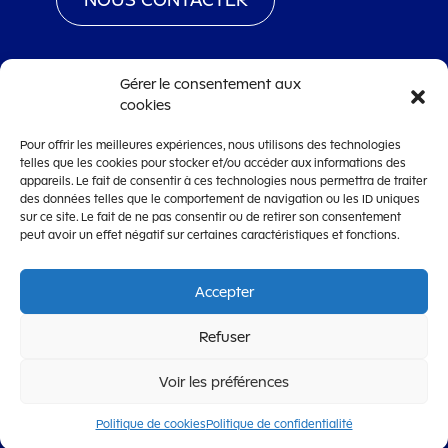
Gérer le consentement aux
cookies
www.territoiredebelfort.fr
Pour offrir les meilleures expériences, nous utilisons des technologies
Mentions légales
telles que les cookies pour stocker et/ou accéder aux informations des
Conditions générales d’utilisation
appareils. Le fait de consentir à ces technologies nous permettra de traiter
des données telles que le comportement de navigation ou les ID uniques
Accessibilité
sur ce site. Le fait de ne pas consentir ou de retirer son consentement
peut avoir un effet négatif sur certaines caractéristiques et fonctions.
Accepter
OpenCRM
Refuser
CRM de dématérialisation de la gestion des subventions
édité par la
Société Lanteas
Voir les préférences
Politique de cookies
Politique de confidentialité