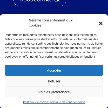
Gérer le consentement aux
cookies
www.territoiredebelfort.fr
Pour offrir les meilleures expériences, nous utilisons des technologies
Mentions légales
telles que les cookies pour stocker et/ou accéder aux informations des
Conditions générales d’utilisation
appareils. Le fait de consentir à ces technologies nous permettra de traiter
des données telles que le comportement de navigation ou les ID uniques
Accessibilité
sur ce site. Le fait de ne pas consentir ou de retirer son consentement
peut avoir un effet négatif sur certaines caractéristiques et fonctions.
Accepter
OpenCRM
Refuser
CRM de dématérialisation de la gestion des subventions
édité par la
Société Lanteas
Voir les préférences
Politique de cookies
Politique de confidentialité