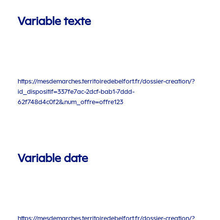
Variable texte
https://mesdemarches.territoiredebelfort.fr/dossier-creation/?
id_dispositif=337fe7ac-2dcf-bab1-7ddd-
62f748d4c0f2&num_offre=offre123
Variable date
https://mesdemarches.territoiredebelfort.fr/dossier-creation/?