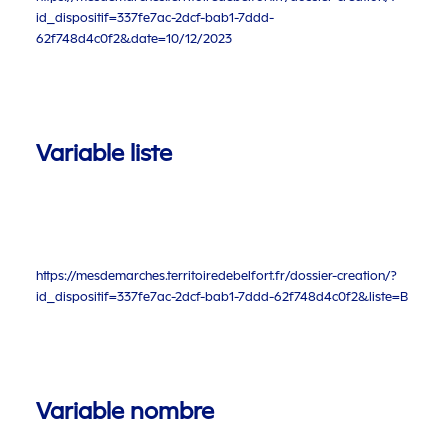
id_dispositif=337fe7ac-2dcf-bab1-7ddd-
62f748d4c0f2&date=10/12/2023
Variable liste
https://mesdemarches.territoiredebelfort.fr/dossier-creation/?
id_dispositif=337fe7ac-2dcf-bab1-7ddd-62f748d4c0f2&liste=B
Variable nombre