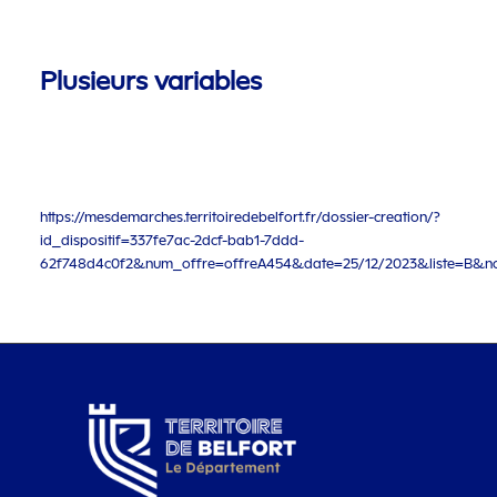
Plusieurs variables
https://mesdemarches.territoiredebelfort.fr/dossier-creation/?
id_dispositif=337fe7ac-2dcf-bab1-7ddd-
62f748d4c0f2&num_offre=offreA454&date=25/12/2023&liste=B&