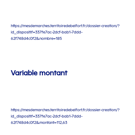
https://mesdemarches.territoiredebelfort.fr/dossier-creation/?
id_dispositif=337fe7ac-2dcf-bab1-7ddd-
62f748d4c0f2&nombre=185
Variable montant
https://mesdemarches.territoiredebelfort.fr/dossier-creation/?
id_dispositif=337fe7ac-2dcf-bab1-7ddd-
62f748d4c0f2&montant=112,63