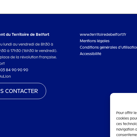
t du Territoire de Belfort
www.territoiredebelfort.fr
Mentions légales
Du lundi au vendredi de 8h30 à
Conditions générales d’utilisatio
3h30 à 17h30 (16h30 le vendredi).
Accessibilité
place de la révolution française.
ort
:
03 84 90 90 90
DuLion
S CONTACTER
Pour offrir 
cookies pour
ces technol
navigation o
consentement