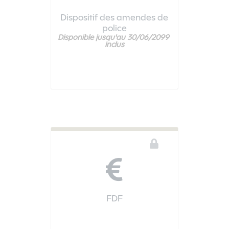
Dispositif des amendes de
police
Disponible jusqu'au 30/06/2099 
Vous devez être connecté pour accéder à ce téléservice
inclus
FDF
Vous devez être connecté pour accéder à ce téléservice