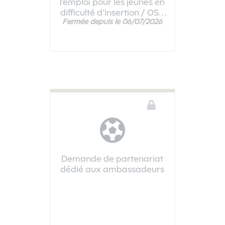
l’emploi pour les jeunes en
difficulté d’insertion / OSA
Fermée depuis le 06/07/2026
- 2026/2027"
Ce téléservice n'est pas disponible
Demande de partenariat
dédié aux ambassadeurs
Ce téléservice n'est pas disponible