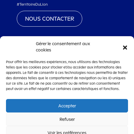
#TerritoireDuLion
NOUS CONTACTER
Gérer le consentement aux
cookies
www.territoiredebelfort.fr
Pour offrir les meilleures expériences, nous utilisons des technologies
Mentions légales
telles que les cookies pour stocker et/ou accéder aux informations des
appareils. Le fait de consentir à ces technologies nous permettra de traiter
Conditions générales d’utilisation
des données telles que le comportement de navigation ou les ID uniques
Accessibilité
sur ce site. Le fait de ne pas consentir ou de retirer son consentement
peut avoir un effet négatif sur certaines caractéristiques et fonctions.
Accepter
OpenCRM
Refuser
CRM de dématérialisation de la gestion des subventions
édité par la
Société Lanteas
Voir les préférences