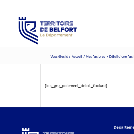
Vous êtes ici :
Accueil
/
Mes factures
/
Détail d’une fac
Détail d’une facture
[los_gru_paiement_detail_facture]
Départemen