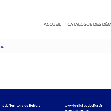
ACCUEIL
CATALOGUE DES DÉ
ture
t du Territoire de Belfort
www.territoiredebelfort.fr
Mentions légales