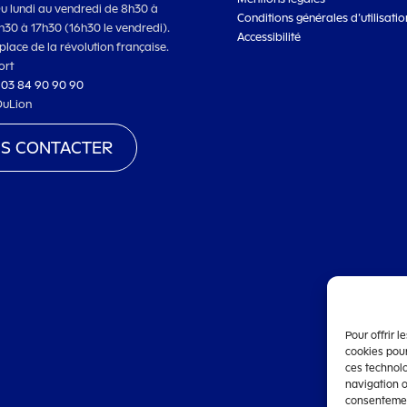
Du lundi au vendredi de 8h30 à
Conditions générales d’utilisatio
3h30 à 17h30 (16h30 le vendredi).
Accessibilité
place de la révolution française.
ort
:
03 84 90 90 90
DuLion
S CONTACTER
Pour offrir 
cookies pour
ces technol
navigation o
consentement