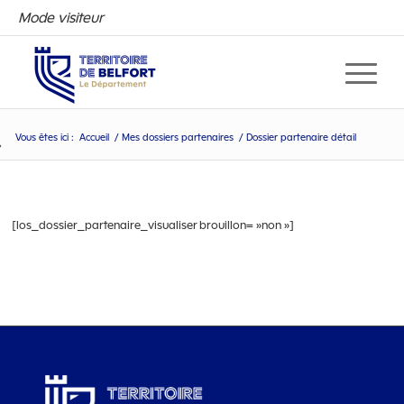
Mode visiteur
Vous êtes ici :
Accueil
/
Mes dossiers partenaires
/
Dossier partenaire détail
Dossier partenaire détail
[los_dossier_partenaire_visualiser brouillon= »non »]