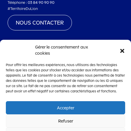
Téléphone :
03 84 90 90 90
#TerritoireDuLion
NOUS CONTACTER
Gérer le consentement aux
cookies
www.territoiredebelfort.fr
Pour offrir les meilleures expériences, nous utilisons des technologies
Mentions légales
telles que les cookies pour stocker et/ou accéder aux informations des
appareils. Le fait de consentir à ces technologies nous permettra de traiter
Conditions générales d’utilisation
des données telles que le comportement de navigation ou les ID uniques
Accessibilité
sur ce site. Le fait de ne pas consentir ou de retirer son consentement
peut avoir un effet négatif sur certaines caractéristiques et fonctions.
Accepter
OpenCRM
Refuser
CRM de dématérialisation de la gestion des subventions édité par la