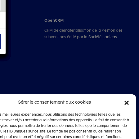
OpenCRM
CRM de dématérialisation de la gestion des
n
subventions édité par la
Société Lanteas
Gérer le consentement aux cookies
les meilleures expériences, nous utilisons des technologies telles que les
 stocker et/ou accéder aux informations des appareils. Le fait de consentir à
ogies nous permettra de traiter des données telles que le comportement de
u les ID uniques sur ce site. Le fait de ne pas consentir ou de retirer son
 peut avoir un effet négatif sur certaines caractéristiques et fonctions.