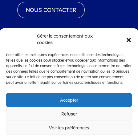
NOUS CONTACTER
Gérer le consentement aux
cookies
www.territoiredebelfort.fr
Pour offrir les meilleures expériences, nous utilisons des technologies
Mentions légales
telles que les cookies pour stocker et/ou accéder aux informations des
Conditions générales d’utilisation
appareils. Le fait de consentir à ces technologies nous permettra de traiter
des données telles que le comportement de navigation ou les ID uniques
Accessibilité
sur ce site. Le fait de ne pas consentir ou de retirer son consentement
peut avoir un effet négatif sur certaines caractéristiques et fonctions.
Accepter
OpenCRM
Refuser
CRM de dématérialisation de la gestion des subventions
édité par la
Société Lanteas
Voir les préférences