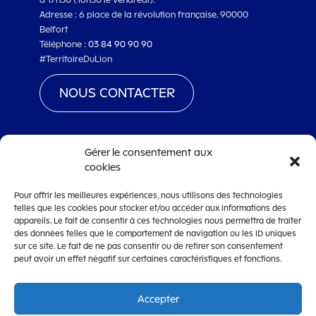
Adresse : 6 place de la révolution française. 90000
Belfort
Téléphone :
03 84 90 90 90
#TerritoireDuLion
NOUS CONTACTER
Gérer le consentement aux
cookies
www.territoiredebelfort.fr
Pour offrir les meilleures expériences, nous utilisons des technologies
Mentions légales
telles que les cookies pour stocker et/ou accéder aux informations des
Conditions générales d’utilisation
appareils. Le fait de consentir à ces technologies nous permettra de traiter
des données telles que le comportement de navigation ou les ID uniques
Accessibilité
sur ce site. Le fait de ne pas consentir ou de retirer son consentement
peut avoir un effet négatif sur certaines caractéristiques et fonctions.
Accepter