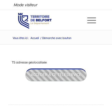
Mode visiteur
Vous êtes ici :
Accueil
/
Démarche avec bouton
Démarche avec bouton
TS adresse géolocalisée
ACCÉDER À CE TÉLÉSERVICE