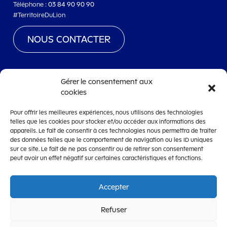
Téléphone :
03 84 90 90 90
#TerritoireDuLion
NOUS CONTACTER
Gérer le consentement aux
cookies
www.territoiredebelfort.fr
Pour offrir les meilleures expériences, nous utilisons des technologies
Mentions légales
telles que les cookies pour stocker et/ou accéder aux informations des
appareils. Le fait de consentir à ces technologies nous permettra de traiter
Conditions générales d’utilisation
des données telles que le comportement de navigation ou les ID uniques
Accessibilité
sur ce site. Le fait de ne pas consentir ou de retirer son consentement
peut avoir un effet négatif sur certaines caractéristiques et fonctions.
Accepter
OpenCRM
Refuser
CRM de dématérialisation de la gestion des subventions édité par la