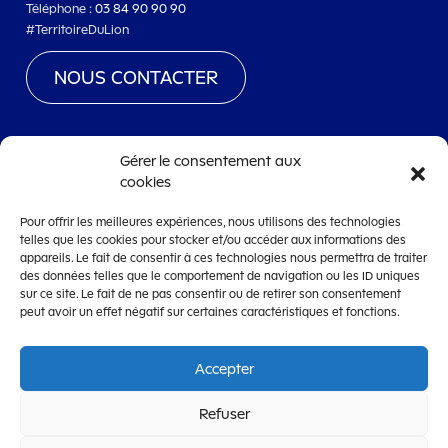
Téléphone :
03 84 90 90 90
#TerritoireDuLion
NOUS CONTACTER
Gérer le consentement aux
cookies
www.territoiredebelfort.fr
Pour offrir les meilleures expériences, nous utilisons des technologies
Mentions légales
telles que les cookies pour stocker et/ou accéder aux informations des
appareils. Le fait de consentir à ces technologies nous permettra de traiter
Conditions générales d’utilisation
des données telles que le comportement de navigation ou les ID uniques
Accessibilité
sur ce site. Le fait de ne pas consentir ou de retirer son consentement
peut avoir un effet négatif sur certaines caractéristiques et fonctions.
Accepter
OpenCRM
Refuser
CRM de dématérialisation de la gestion des subventions édité par la