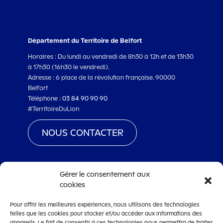
Département du Territoire de Belfort
Horaires : Du lundi au vendredi de 8h30 à 12h et de 13h30
à 17h30 (16h30 le vendredi).
Adresse : 6 place de la révolution française. 90000
Belfort
Téléphone :
03 84 90 90 90
#TerritoireDuLion
NOUS CONTACTER
Gérer le consentement aux
cookies
www.territoiredebelfort.fr
Pour offrir les meilleures expériences, nous utilisons des technologies
Mentions légales
telles que les cookies pour stocker et/ou accéder aux informations des
appareils. Le fait de consentir à ces technologies nous permettra de traiter
Conditions générales d’utilisation