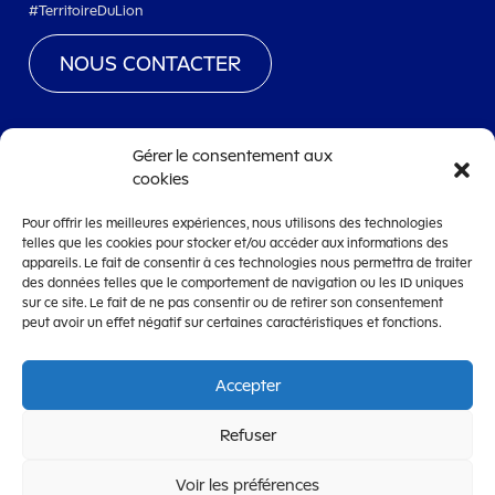
#TerritoireDuLion
NOUS CONTACTER
Gérer le consentement aux
cookies
www.territoiredebelfort.fr
Pour offrir les meilleures expériences, nous utilisons des technologies
Mentions légales
telles que les cookies pour stocker et/ou accéder aux informations des
appareils. Le fait de consentir à ces technologies nous permettra de traiter
Conditions générales d’utilisation
des données telles que le comportement de navigation ou les ID uniques
Accessibilité
sur ce site. Le fait de ne pas consentir ou de retirer son consentement
peut avoir un effet négatif sur certaines caractéristiques et fonctions.
Accepter
OpenCRM
Refuser
CRM de dématérialisation de la gestion des subventions édité par la
Société Lanteas
Voir les préférences